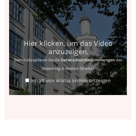
Inhalt
von
Wistia
anzeigen
Hier klicken, um das Video
anzuzeigen.
Damit akzeptieren Sie die
Datenschutzbestimmungen
des
Streaming-Anbieters (Wistia).
Inhalt von Wistia immer anzeigen